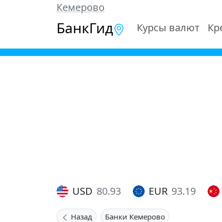
Кемерово
БанкГид
Курсы валют
Кр
USD
80.93
EUR
93.19
Назад
Банки Кемерово