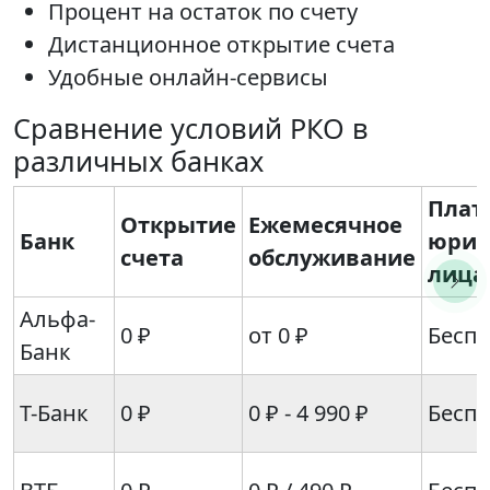
Процент на остаток по счету
Дистанционное открытие счета
Удобные онлайн-сервисы
Сравнение условий РКО в
различных банках
Плат
Открытие
Ежемесячное
Банк
юрид
счета
обслуживание
лица
Альфа-
0 ₽
от 0 ₽
Бесп
Банк
Т-Банк
0 ₽
0 ₽ - 4 990 ₽
Бесп